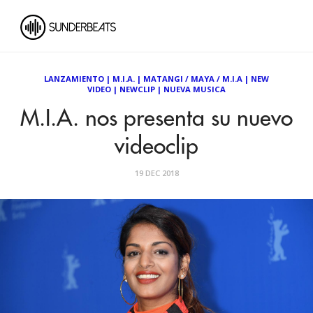
LANZAMIENTO
|
M.I.A.
|
MATANGI / MAYA / M.I.A
|
NEW
VIDEO
|
NEWCLIP
|
NUEVA MUSICA
M.I.A. nos presenta su nuevo
videoclip
19 DEC 2018