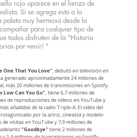
bello rojo aparece en el lienzo de
lista. Si se agrega esto a la
a paleta muy hermosa desde la
acompañar para cualquier tipo de
ue todos disfruten de la "Historia
orias por venir! "
e One That You Love"
, debutó en televisión en
a generado aproximadamente 24 millones de
ial, más 20 millones de transmisiones en Spotify.
w Low Can You Go"
, tiene 6,7 millones de
ones de reproducciones de vídeos en YouTube y
más añadidas de la radio Triple-A. El video del
protagonizado por la actriz, cineasta y modelo
s de visitas en YouTube y 7,9 millones de
o adelanto
"Goodbye"
tiene 2 millones de
y 1.4 millones de transmisiones en Spotify.