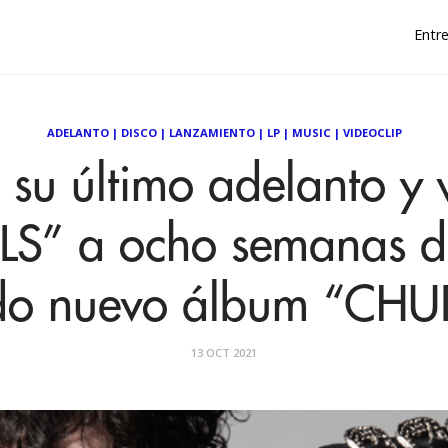
Entre
ADELANTO
|
DISCO
|
LANZAMIENTO
|
LP
|
MUSIC
|
VIDEOCLIP
 su último adelanto y 
S” a ocho semanas de
do nuevo álbum “CH
13 OCT 2021