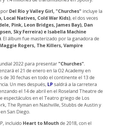
 por
Del Río y Valley Girl, "Churches"
incluye la
h, Local Natives, Cold War Kids)
, el dos veces
dele, Pink, Leon Bridges, James Bay), Dan
epsen, Sky Ferreira) e Isabella Machine
)
. El álbum fue masterizado por la ganadora de
Maggie Rogers, The Killers, Vampire
undial 2022 para presentar
"Churches"
.
nzará el 21 de enero en la O2 Academy en
s de 30 fechas en todo el continente el 13 de
rancia. Un mes después,
LP
saldrá a la carretera
nzando el 14 de abril en el Roseland Theatre de
uye espectáculos en el Teatro griego de Los
rk, The Ryman en Nashville, Stubbs de Austin y
 en San Diego.
P, incluido
Heart to Mouth
de 2018, con el