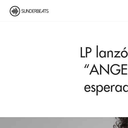
LP lanzó
“ANGEL
espera