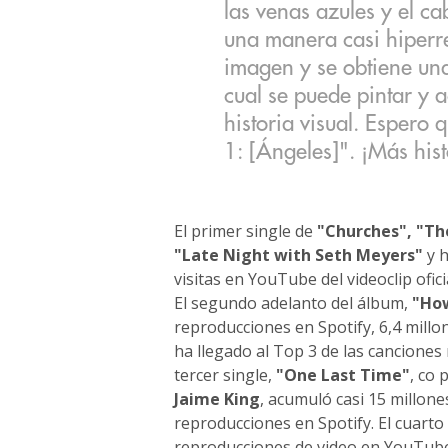
las venas azules y el ca
una manera casi hiperrea
imagen y se obtiene un
cual se puede pintar y 
historia visual. Espero q
1: [Ángeles]". ¡Más hist
El primer single de
"Churches", "Th
"Late Night with Seth Meyers"
y h
visitas en YouTube del videoclip ofic
El segundo adelanto del álbum,
"Ho
reproducciones en Spotify, 6,4 mill
ha llegado al Top 3 de las canciones 
tercer single,
"One Last Time"
, co 
Jaime King
, acumuló casi 15 millone
reproducciones en Spotify. El cuart
reproducciones de video en YouTube 