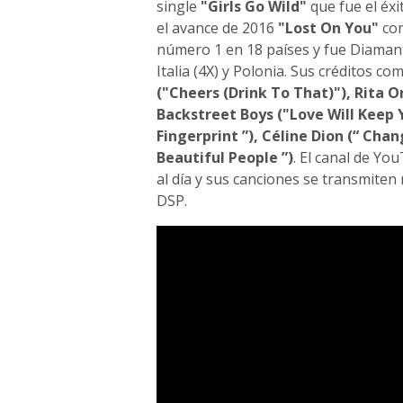
single
"Girls Go Wild"
que fue el éxi
el avance de 2016
"Lost On You"
con
número 1 en 18 países y fue Diamante
Italia (4X) y Polonia. Sus créditos 
("Cheers (Drink To That)"), Rita Or
Backstreet Boys ("Love Will Keep Y
Fingerprint ”), Céline Dion (“ Chan
Beautiful People ”)
. El canal de Y
al día y sus canciones se transmiten 
DSP.