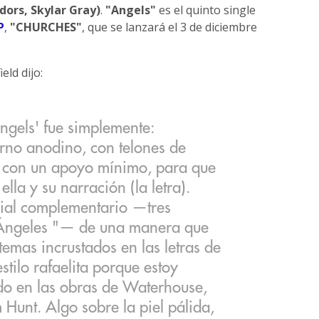
dors, Skylar Gray)
.
"Angels"
es el quinto single
P
,
"CHURCHES"
, que se lanzará el 3 de diciembre
eld dijo:
ngels' fue simplemente:
rno anodino, con telones de
s con un apoyo mínimo, para que
ella y su narración (la letra).
ial complementario —tres
 "Ángeles "— de una manera que
temas incrustados en las letras de
stilo rafaelita porque estoy
do en las obras de Waterhouse,
 Hunt. Algo sobre la piel pálida,