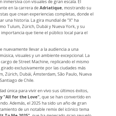
n inmersiva con visuales de gran escala. El
nte en la carrera de
Adriatique
, mostrando su
istas que crean experiencias completas, donde el
ar una historia. La gira mundial de "X" ha
mo Tulum, Zúrich, Dubái y Nueva York, y su
importancia que tiene el público local para el
 nuevamente llevar a la audiencia a una
música, visuales y un ambiente excepcional. La
 cargo de Street Machine, replicando el mismo
a girado exclusivamente por las ciudades más
m, Zúrich, Dubái, Ámsterdam, São Paulo, Nueva
 Santiago de Chile.
ad única para vivir en vivo sus últimos éxitos,
y "All for the Love"
, que se han convertido en
ndo. Además, el 2025 ha sido un año de gran
nzamiento de un notable remix del icónico tema
 It To Me 2025"
, que ha generado gran revuelo.