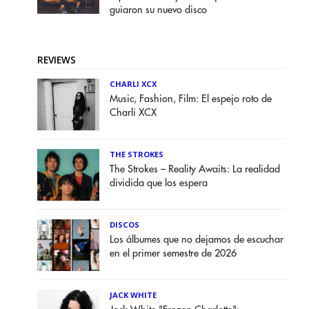
guiaron su nuevo disco
REVIEWS
CHARLI XCX
Music, Fashion, Film: El espejo roto de
Charli XCX
THE STROKES
The Strokes – Reality Awaits: La realidad
dividida que los espera
DISCOS
Los álbumes que no dejamos de escuchar
en el primer semestre de 2026
JACK WHITE