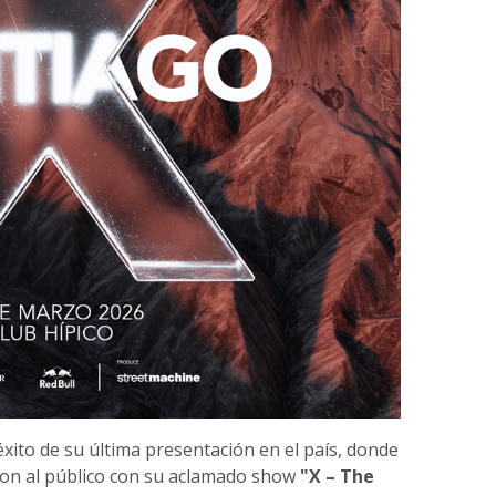
éxito de su última presentación en el país, donde
ron al público con su aclamado show
"X – The