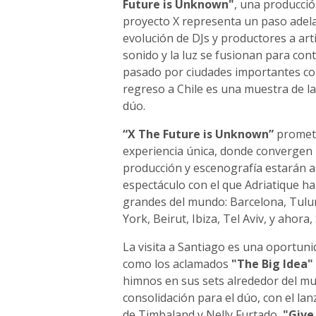
Future is Unknown"
, una producció
proyecto X representa un paso adela
evolución de DJs y productores a art
sonido y la luz se fusionan para cont
pasado por ciudades importantes co
regreso a Chile es una muestra de la 
dúo.
“X The Future is Unknown”
promete
experiencia única, donde convergen 
producción y escenografía estarán a
espectáculo con el que Adriatique h
grandes del mundo: Barcelona, Tulu
York, Beirut, Ibiza, Tel Aviv, y ahora,
La visita a Santiago es una oportunid
como los aclamados
"The Big Idea" 
himnos en sus sets alrededor del mu
consolidación para el dúo, con el la
de Timbaland y Nelly Furtado,
"Give