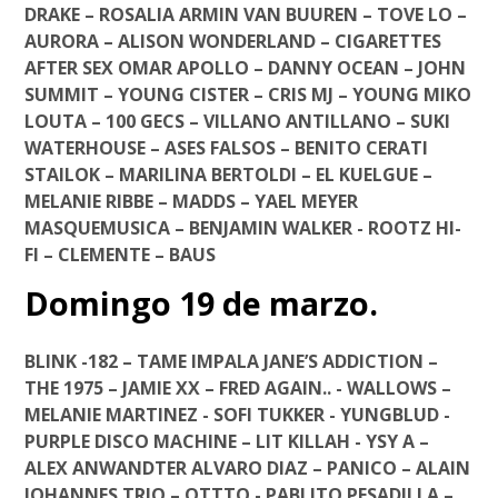
DRAKE – ROSALIA ARMIN VAN BUUREN – TOVE LO –
AURORA – ALISON WONDERLAND – CIGARETTES
AFTER SEX OMAR APOLLO – DANNY OCEAN – JOHN
SUMMIT – YOUNG CISTER – CRIS MJ – YOUNG MIKO
LOUTA – 100 GECS – VILLANO ANTILLANO – SUKI
WATERHOUSE – ASES FALSOS – BENITO CERATI
STAILOK – MARILINA BERTOLDI – EL KUELGUE –
MELANIE RIBBE – MADDS – YAEL MEYER
MASQUEMUSICA – BENJAMIN WALKER - ROOTZ HI-
FI – CLEMENTE – BAUS
Domingo 19 de marzo.
BLINK -182 – TAME IMPALA JANE’S ADDICTION –
THE 1975 – JAMIE XX – FRED AGAIN.. - WALLOWS –
MELANIE MARTINEZ - SOFI TUKKER - YUNGBLUD -
PURPLE DISCO MACHINE – LIT KILLAH - YSY A –
ALEX ANWANDTER ALVARO DIAZ – PANICO – ALAIN
JOHANNES TRIO – OTTTO - PABLITO PESADILLA –