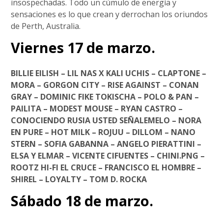
insospechadas. Todo un cúmulo de energía y
sensaciones es lo que crean y derrochan los oriundos
de Perth, Australia.
Viernes 17 de marzo.
BILLIE EILISH – LIL NAS X KALI UCHIS – CLAPTONE –
MORA – GORGON CITY – RISE AGAINST – CONAN
GRAY – DOMINIC FIKE TOKISCHA – POLO & PAN –
PAILITA – MODEST MOUSE – RYAN CASTRO –
CONOCIENDO RUSIA USTED SEÑALEMELO – NORA
EN PURE – HOT MILK – ROJUU – DILLOM – NANO
STERN – SOFIA GABANNA – ANGELO PIERATTINI –
ELSA Y ELMAR – VICENTE CIFUENTES – CHINI.PNG –
ROOTZ HI-FI EL CRUCE – FRANCISCO EL HOMBRE –
SHIREL – LOYALTY – TOM D. ROCKA
Sábado 18 de marzo.