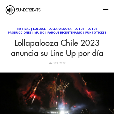
FESTIVAL
|
LOLLACL
|
LOLLAPALOOZA
|
LOTUS
|
LOTUS
PRODUCCIONES
|
MUSIC
|
PARQUE BICENTENARIO
|
PUNTOTICKET
Lollapalooza Chile 2023
anuncia su Line Up por día
26 OCT 2022