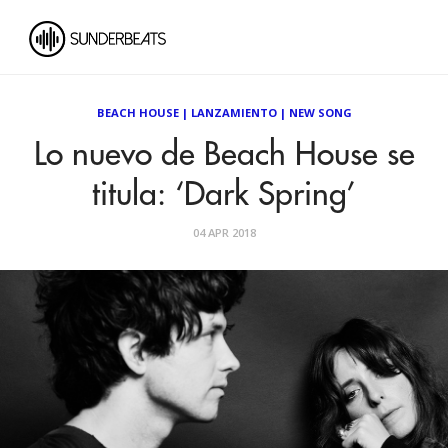
BEACH HOUSE
|
LANZAMIENTO
|
NEW SONG
Lo nuevo de Beach House se
titula: ‘Dark Spring’
04 APR 2018