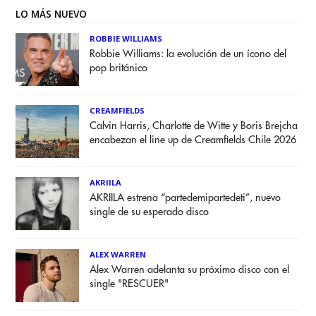
LO MÁS NUEVO
ROBBIE WILLIAMS
Robbie Williams: la evolución de un ícono del
pop británico
CREAMFIELDS
Calvin Harris, Charlotte de Witte y Boris Brejcha
encabezan el line up de Creamfields Chile 2026
AKRIILA
AKRIILA estrena “partedemipartedeti”, nuevo
single de su esperado disco
ALEX WARREN
Alex Warren adelanta su próximo disco con el
single "RESCUER"