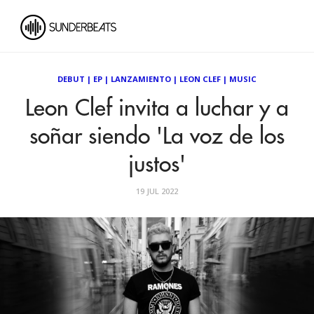
DEBUT
|
EP
|
LANZAMIENTO
|
LEON CLEF
|
MUSIC
Leon Clef invita a luchar y a
soñar siendo 'La voz de los
justos'
19 JUL 2022