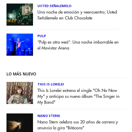
USTED SEÑALEMELO
Una noche de emoción y reencuentro; Usted
Señálemelo en Club Chocolate
PULP
“Pulp es otra weá”: Una noche imborrable en
el Movistar Arena
LO MÁS NUEVO
THIS IS LORELEI
This Is Lorelei estrena el single "Oh No Now
My" y anticipa su nuevo álbum "The Singer in
My Band"
NANO STERN
Nano Stern celebra sus 20 años de carrera y
anuncia la gira "Bitácora"