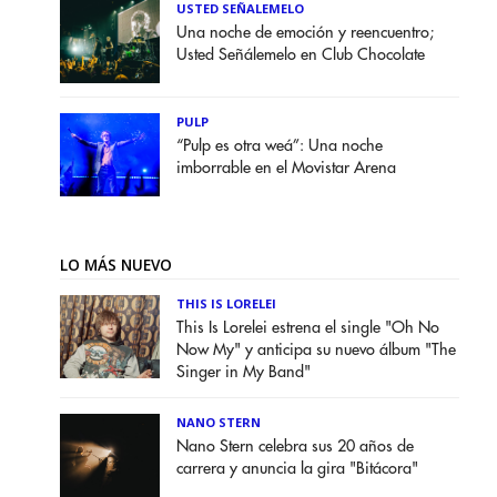
USTED SEÑALEMELO
Una noche de emoción y reencuentro;
Usted Señálemelo en Club Chocolate
PULP
“Pulp es otra weá”: Una noche
imborrable en el Movistar Arena
LO MÁS NUEVO
THIS IS LORELEI
This Is Lorelei estrena el single "Oh No
Now My" y anticipa su nuevo álbum "The
Singer in My Band"
NANO STERN
Nano Stern celebra sus 20 años de
carrera y anuncia la gira "Bitácora"