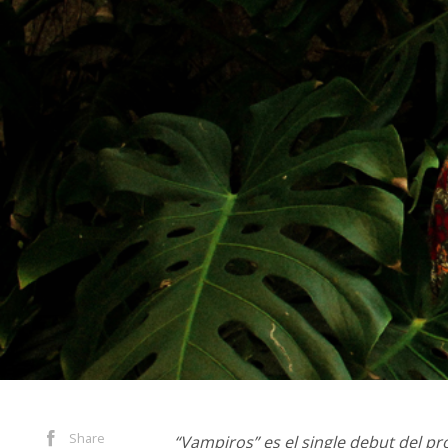
Share
“Vampiros” es el single debut del pr