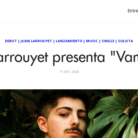
Entre
DEBUT
|
JUAN LARROUYET
|
LANZAMIENTO
|
MUSIC
|
SINGLE
|
SOLISTA
arrouyet presenta "Va
11 DEC 2020