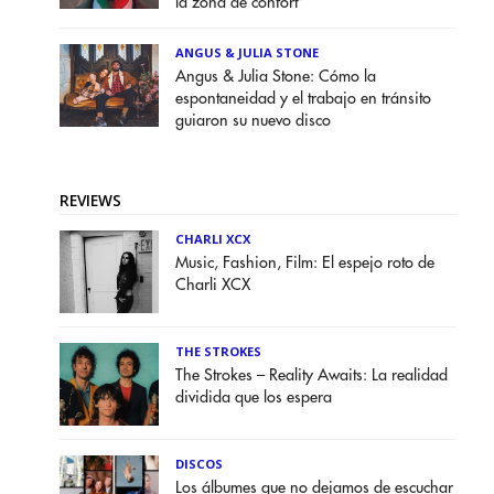
la zona de confort”
ANGUS & JULIA STONE
Angus & Julia Stone: Cómo la
espontaneidad y el trabajo en tránsito
guiaron su nuevo disco
REVIEWS
CHARLI XCX
Music, Fashion, Film: El espejo roto de
Charli XCX
THE STROKES
The Strokes – Reality Awaits: La realidad
dividida que los espera
DISCOS
Los álbumes que no dejamos de escuchar