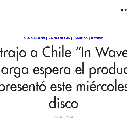
Entre
CLUB FAUNA
|
CONCIERTOS
|
JAMIE XX
|
REVIEW
trajo a Chile “In Wav
larga espera el produc
presentó este miércole
disco
25 OCT 2024