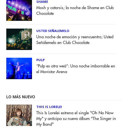
SHAME
Mosh y catarsis; la noche de Shame en Club
Chocolate
USTED SEÑALEMELO
Una noche de emoción y reencuentro; Usted
Señálemelo en Club Chocolate
PULP
“Pulp es otra weá”: Una noche imborrable en
el Movistar Arena
LO MÁS NUEVO
THIS IS LORELEI
This Is Lorelei estrena el single "Oh No Now
My" y anticipa su nuevo álbum "The Singer in
My Band"