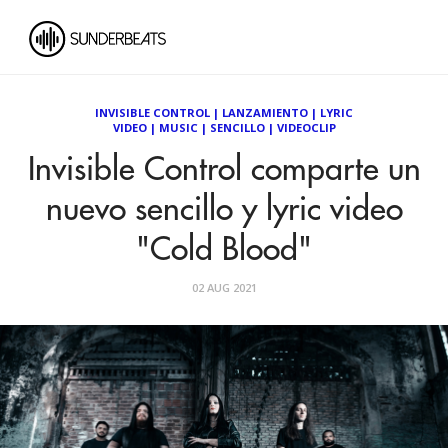
INVISIBLE CONTROL
|
LANZAMIENTO
|
LYRIC
VIDEO
|
MUSIC
|
SENCILLO
|
VIDEOCLIP
Invisible Control comparte un
nuevo sencillo y lyric video
"Cold Blood"
02 AUG 2021