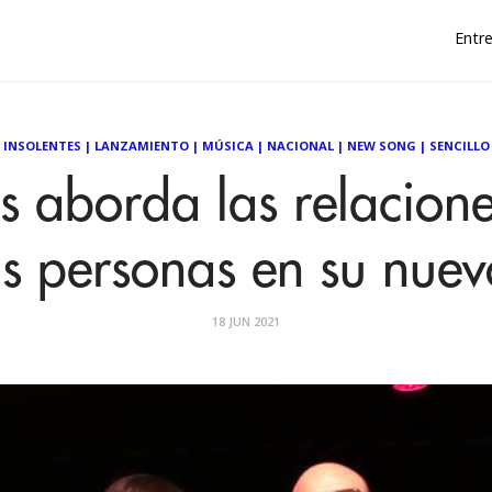
Entre
INSOLENTES
|
LANZAMIENTO
|
MÚSICA
|
NACIONAL
|
NEW SONG
|
SENCILLO
es aborda las relacione
as personas en su nuev
18 JUN 2021