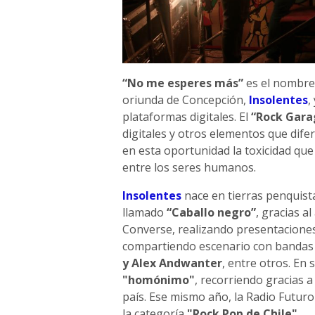
“No me esperes más”
es el nombre 
oriunda de Concepción,
Insolentes
,
plataformas digitales. El
“Rock Gara
digitales y otros elementos que dif
en esta oportunidad la toxicidad que
entre los seres humanos.
Insolentes
nace en tierras penquist
llamado
“Caballo negro”
, gracias a
Converse, realizando presentaciones 
compartiendo escenario con banda
y Alex Andwanter
, entre otros. En
"homónimo"
, recorriendo gracias a
país. Ese mismo año, la Radio Futuro
la categoría
"Rock Pop de Chile"
.