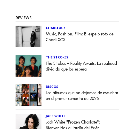
REVIEWS
CHARLI XCX
Music, Fashion, Film: El espejo roto de
Charli XCX
THE STROKES
The Strokes – Reality Awaits: La realidad
dividida que los espera
DISCOS
Los álbumes que no dejamos de escuchar
en el primer semestre de 2026
JACK WHITE
Jack White "Frozen Charlotte":
Bienvenidos al jardín del Edén.