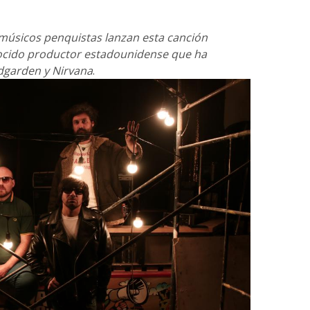
os músicos penquistas lanzan esta canción
ocido productor estadounidense que ha
garden y Nirvana
.