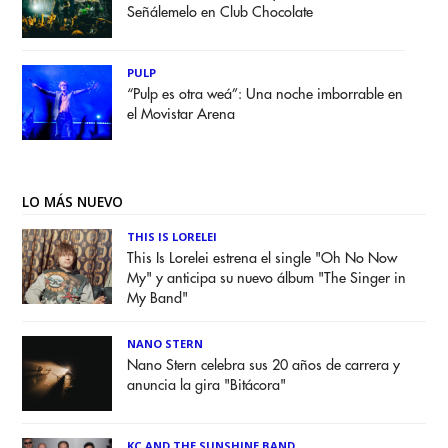
Señálemelo en Club Chocolate
PULP
“Pulp es otra weá”: Una noche imborrable en
el Movistar Arena
LO MÁS NUEVO
THIS IS LORELEI
This Is Lorelei estrena el single "Oh No Now
My" y anticipa su nuevo álbum "The Singer in
My Band"
NANO STERN
Nano Stern celebra sus 20 años de carrera y
anuncia la gira "Bitácora"
KC AND THE SUNSHINE BAND