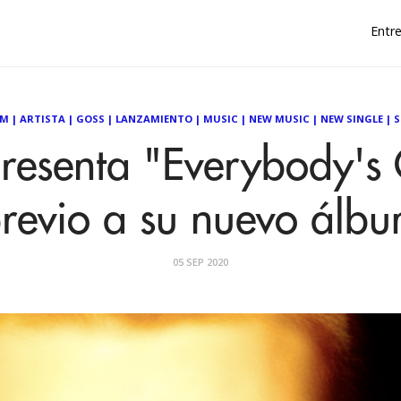
Entre
UM
|
ARTISTA
|
GOSS
|
LANZAMIENTO
|
MUSIC
|
NEW MUSIC
|
NEW SINGLE
|
S
resenta "Everybody's
revio a su nuevo álb
05 SEP 2020