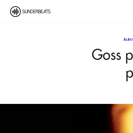
ÁLB
Goss p
p