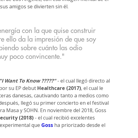
us amigos se divierten sin él.
energía con la que quise construir
re ello da la impresión de que soy
ribiendo sobre cuánto las odio
uy poco convincente."
"I Want To Know ?????"
- el cual llegó directo al
 por su EP debut
Healthcare (2017)
, el cual le
teras danesas, cautivando tanto a medios como
después, llegó su primer concierto en el festival
ura Masa y SOHN. En noviembre del 2018, Goss
curity (2018)
- el cual recibió excelentes
 experimental que
Goss
ha priorizado desde el