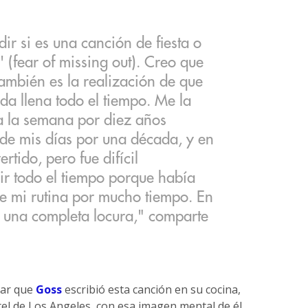
ir si es una canción de fiesta o
(fear of missing out). Creo que
también es la realización de que
da llena todo el tiempo. Me la
 a la semana por diez años
 de mis días por una década, y en
rtido, pero fue difícil
ir todo el tiempo porque había
de mi rutina por mucho tiempo. En
e una completa locura," comparte
sar que
Goss
escribió esta canción en su cocina,
otel de Los Angeles, con esa imagen mental de él