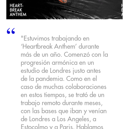
"Estuvimos trabajando en
‘Heartbreak Anthem’ durante
más de un año. Comenzó con la
progresión armónica en un
estudio de Londres justo antes
de la pandemia. Como en el
caso de muchas colaboraciones
en estos tiempos, se trató de un
trabajo remoto durante meses,
con las bases que iban y venían
de Londres a Los Angeles, a
Estocolmo y a Paris. Hablamos