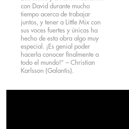
con David durante mucho
tiempo acerca de trabajar
juntos, y tener a Little Mix con
sus voces fuertes y únicas ha
hecho de esta obra algo muy
especial. ¡Es genial poder
hacerla conocer finalmente a
todo el mundo!” – Christian
Karlsson (Galantis).