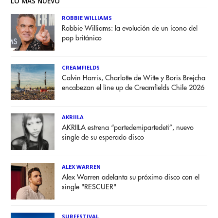
LO MÁS NUEVO
ROBBIE WILLIAMS
Robbie Williams: la evolución de un ícono del
pop británico
CREAMFIELDS
Calvin Harris, Charlotte de Witte y Boris Brejcha
encabezan el line up de Creamfields Chile 2026
AKRIILA
AKRIILA estrena “partedemipartedeti”, nuevo
single de su esperado disco
ALEX WARREN
Alex Warren adelanta su próximo disco con el
single "RESCUER"
SURFESTIVAL