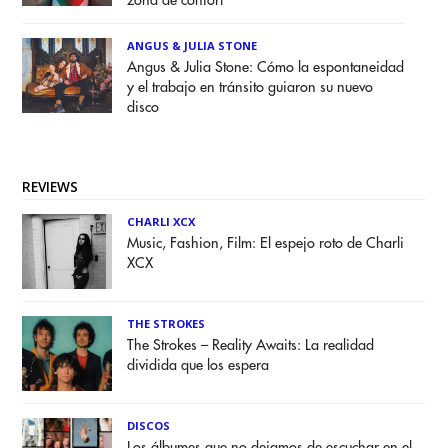
zona de confort”
ANGUS & JULIA STONE
Angus & Julia Stone: Cómo la espontaneidad
y el trabajo en tránsito guiaron su nuevo
disco
REVIEWS
CHARLI XCX
Music, Fashion, Film: El espejo roto de Charli
XCX
THE STROKES
The Strokes – Reality Awaits: La realidad
dividida que los espera
DISCOS
Los álbumes que no dejamos de escuchar en el