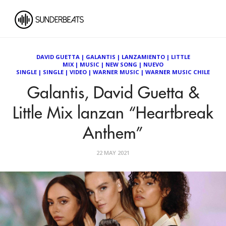
DAVID GUETTA
|
GALANTIS
|
LANZAMIENTO
|
LITTLE
MIX
|
MUSIC
|
NEW SONG
|
NUEVO
SINGLE
|
SINGLE
|
VIDEO
|
WARNER MUSIC
|
WARNER MUSIC CHILE
Galantis, David Guetta &
Little Mix lanzan “Heartbreak
Anthem”
22 MAY 2021