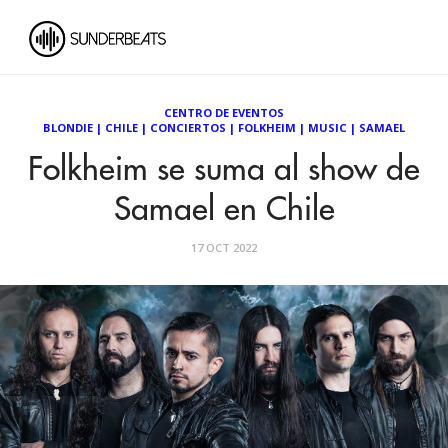
CENTRO DE EVENTOS
BLONDIE
|
CHILE
|
CONCIERTOS
|
FOLKHEIM
|
MUSIC
|
SAMAEL
Folkheim se suma al show de
Samael en Chile
17 OCT 2022