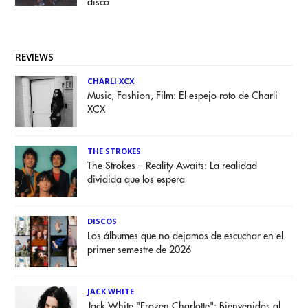
disco
REVIEWS
CHARLI XCX
Music, Fashion, Film: El espejo roto de Charli
XCX
THE STROKES
The Strokes – Reality Awaits: La realidad
dividida que los espera
DISCOS
Los álbumes que no dejamos de escuchar en el
primer semestre de 2026
JACK WHITE
Jack White "Frozen Charlotte": Bienvenidos al