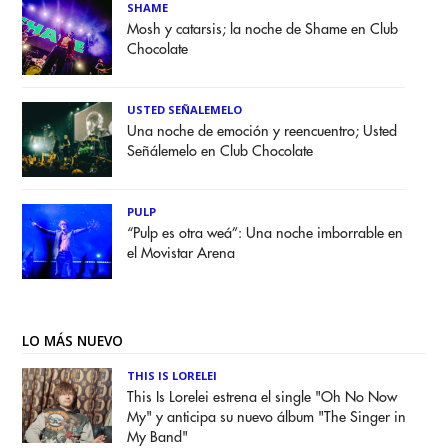
SHAME
Mosh y catarsis; la noche de Shame en Club
Chocolate
USTED SEÑALEMELO
Una noche de emoción y reencuentro; Usted
Señálemelo en Club Chocolate
PULP
“Pulp es otra weá”: Una noche imborrable en
el Movistar Arena
LO MÁS NUEVO
THIS IS LORELEI
This Is Lorelei estrena el single "Oh No Now
My" y anticipa su nuevo álbum "The Singer in
My Band"