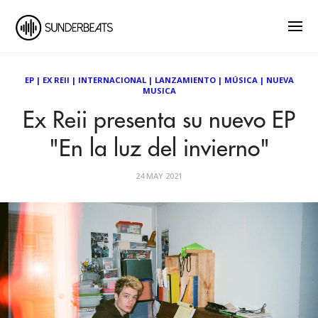
EP
|
EX REII
|
INTERNACIONAL
|
LANZAMIENTO
|
MÚSICA
|
NUEVA
MUSICA
Ex Reii presenta su nuevo EP
"En la luz del invierno"
24 MAY 2021