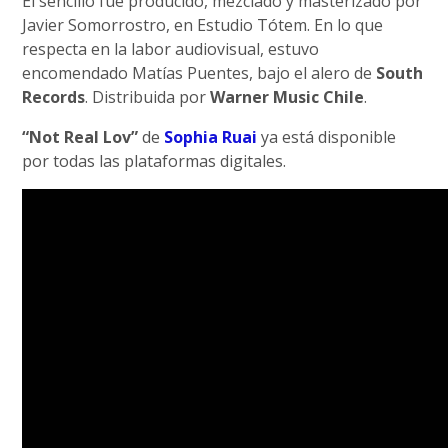
El sencillo fue producido, mezclado y masterizado por
Javier Somorrostro, en Estudio Tótem. En lo que
respecta en la labor audiovisual, estuvo
encomendado Matías Puentes, bajo el alero de
South
Records
. Distribuida por
Warner Music Chile
.
“Not Real Lov”
de
Sophia Ruai
ya está disponible
por todas las plataformas digitales.