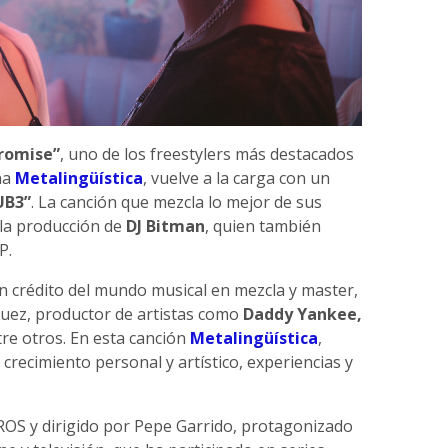
romise”
, uno de los freestylers más destacados
na
Metalingüística
, vuelve a la carga con un
UB3”
. La canción que mezcla lo mejor de sus
 la producción de
DJ Bitman
, quien también
P.
 crédito del mundo musical en mezcla y master,
uez, productor de artistas como
Daddy Yankee,
tre otros. En esta canción
Metalingüística
,
crecimiento personal y artístico, experiencias y
ROS y dirigido por Pepe Garrido, protagonizado