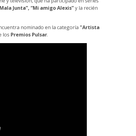
ine y televisión, que ha participado en series
Mala Junta”, “Mi amigo Alexis”
y la recién
ncuentra nominado en la categoría
"Artista
e los
Premios Pulsar
.