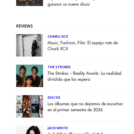
guiaron su nuevo disco
REVIEWS
CHARLI XCX
Music, Fashion, Film: El espejo roto de
Charli XCX
THE STROKES
The Strokes – Reality Awaits: La realidad
dividida que los espera
DISCOS
Los álbumes que no dejamos de escuchar
en el primer semestre de 2026
JACK WHITE