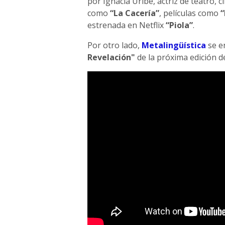
por Ignacia Uribe, actriz de teatro, c
como
“La Cacería”
, películas como
“
estrenada en Netflix
“Piola”
.
Por otro lado,
Metalingüística
se e
Revelación"
de la próxima edición d