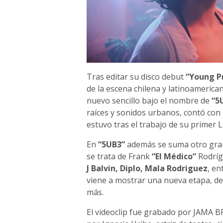
Tras editar su disco debut
“Young P
de la escena chilena y latinoamerica
nuevo sencillo bajo el nombre de
“5
raíces y sonidos urbanos, contó con
estuvo tras el trabajo de su primer L
En
“5UB3”
además se suma otro gran
se trata de Frank
“El Médico”
Rodríg
J Balvin, Diplo, Mala Rodriguez
, en
viene a mostrar una nueva etapa, de 
más.
El videoclip fue grabado por JAMA B