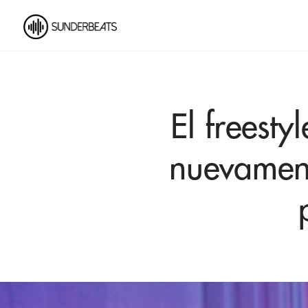
El freesty
nuevament