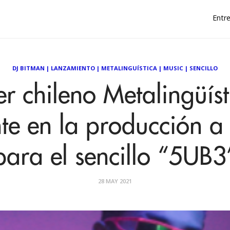
Entre
DJ BITMAN
|
LANZAMIENTO
|
METALINGUÍSTICA
|
MUSIC
|
SENCILLO
ler chileno Metalingüís
e en la producción a
para el sencillo “5UB3
28 MAY 2021