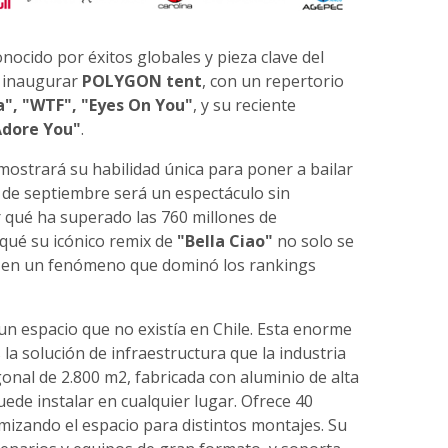
onocido por éxitos globales y pieza clave del
a inaugurar
POLYGON tent
, con un repertorio
", "WTF", "Eyes On You"
, y su reciente
 Adore You"
.
ostrará su habilidad única para poner a bailar
 de septiembre será un espectáculo sin
r qué ha superado las 760 millones de
qué su icónico remix de
"Bella Ciao"
no solo se
no en un fenómeno que dominó los rankings
un espacio que no existía en Chile. Esta enorme
 la solución de infraestructura que la industria
gonal de 2.800 m2, fabricada con aluminio de alta
uede instalar en cualquier lugar. Ofrece 40
izando el espacio para distintos montajes. Su