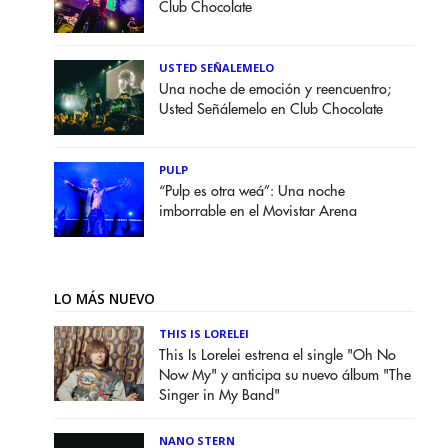
Club Chocolate
USTED SEÑALEMELO
Una noche de emoción y reencuentro;
Usted Señálemelo en Club Chocolate
PULP
“Pulp es otra weá”: Una noche
imborrable en el Movistar Arena
LO MÁS NUEVO
THIS IS LORELEI
This Is Lorelei estrena el single "Oh No
Now My" y anticipa su nuevo álbum "The
Singer in My Band"
NANO STERN