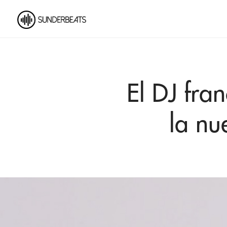
El DJ fra
la nu