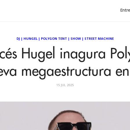
Entre
DJ
|
HUNGEL
|
POLYGON TENT
|
SHOW
|
STREET MACHINE
ncés Hugel inagura Pol
eva megaestructura en
15 JUL 2025