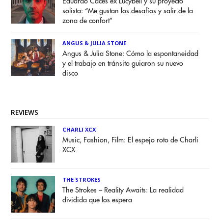
Eduardo Caces ex Lucybell y su proyecto
solista: “Me gustan los desafíos y salir de la
zona de confort”
ANGUS & JULIA STONE
Angus & Julia Stone: Cómo la espontaneidad
y el trabajo en tránsito guiaron su nuevo
disco
REVIEWS
CHARLI XCX
Music, Fashion, Film: El espejo roto de Charli
XCX
THE STROKES
The Strokes – Reality Awaits: La realidad
dividida que los espera