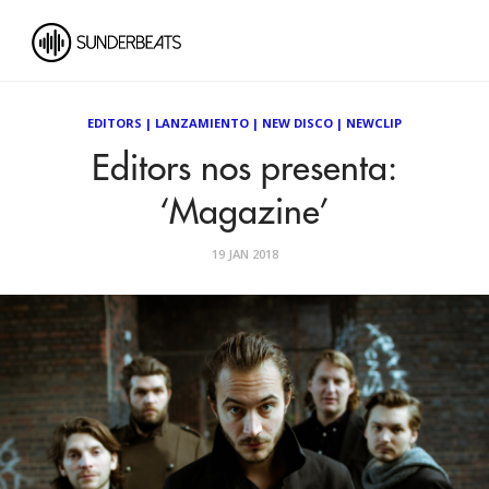
EDITORS
|
LANZAMIENTO
|
NEW DISCO
|
NEWCLIP
Editors nos presenta:
‘Magazine’
19 JAN 2018