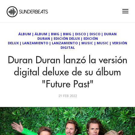
ÁLBUM
|
ÁLBUM
|
BMG
|
BMG
|
DISCO
|
DISCO
|
DURAN
DURAN
|
EDICIÓN DELUX
|
EDICIÓN
DELUX
|
LANZAMIENTO
|
LANZAMIENTO
|
MUSIC
|
MUSIC
|
VERSIÓN
DIGITAL
Duran Duran lanzó la versión
digital deluxe de su álbum
"Future Past"
21 FEB 2022