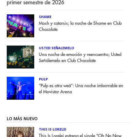
primer semestre de 2026
SHAME
Mosh y catarsis; la noche de Shame en Club
Chocolate
USTED SEÑALEMELO
Una noche de emoción y reencuentro; Usted
Señálemelo en Club Chocolate
PULP
“Pulp es otra weá”: Una noche imborrable en
el Movistar Arena
LO MÁS NUEVO
THIS IS LORELEI
This Is Lorelei estrena el single "Oh No Now