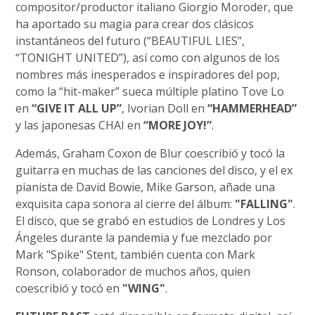
compositor/productor italiano Giorgio Moroder, que
ha aportado su magia para crear dos clásicos
instantáneos del futuro (“BEAUTIFUL LIES”,
“TONIGHT UNITED”), así como con algunos de los
nombres más inesperados e inspiradores del pop,
como la “hit-maker” sueca múltiple platino Tove Lo
en
“GIVE IT ALL UP”
, Ivorian Doll en
“HAMMERHEAD”
y las japonesas CHAI en
“MORE JOY!”
.
Además, Graham Coxon de Blur coescribió y tocó la
guitarra en muchas de las canciones del disco, y el ex
pianista de David Bowie, Mike Garson, añade una
exquisita capa sonora al cierre del álbum:
"FALLING"
.
El disco, que se grabó en estudios de Londres y Los
Ángeles durante la pandemia y fue mezclado por
Mark "Spike" Stent, también cuenta con Mark
Ronson, colaborador de muchos años, quien
coescribió y tocó en
"WING"
.