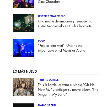
Club Chocolate
USTED SEÑALEMELO
Una noche de emoción y reencuentro;
Usted Señálemelo en Club Chocolate
PULP
“Pulp es otra weá”: Una noche
imborrable en el Movistar Arena
LO MÁS NUEVO
THIS IS LORELEI
This Is Lorelei estrena el single "Oh No
Now My" y anticipa su nuevo álbum "The
Singer in My Band"
NANO STERN