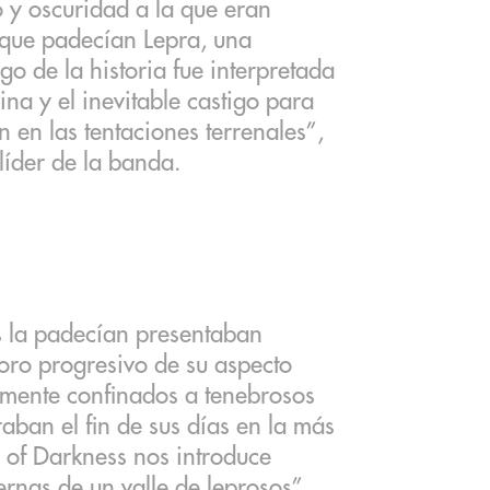
 y oscuridad a la que eran
 que padecían Lepra, una
o de la historia fue interpretada
na y el inevitable castigo para
 en las tentaciones terrenales”,
líder de la banda.
s la padecían presentaban
ioro progresivo de su aspecto
amente confinados a tenebrosos
aban el fin de sus días en la más
 of Darkness nos introduce
ernas de un valle de leprosos”.