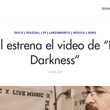
Entre
DISCO
|
DOLEZALL
|
EP
|
LANZAMIENTO
|
MÚSICA
|
VIDEO
l estrena el video de “
Darkness”
15 JUN 2021