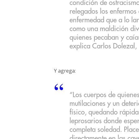
condición de ostracismo
relegados los enfermos
enfermedad que a lo larg
como una maldición divi
quienes pecaban y caían
explica Carlos Dolezal, 
Y agrega:
“Los cuerpos de quiene
mutilaciones y un deter
físico, quedando rápid
leprosarios donde esper
completa soledad. Place
directamente en las cav