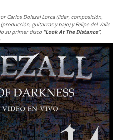
r Carlos Dolezal Lorca (líder, composición,
 (producción, guitarras y bajo) y Felipe del Valle
do su primer disco
“Look At The Distance”
,
p
.