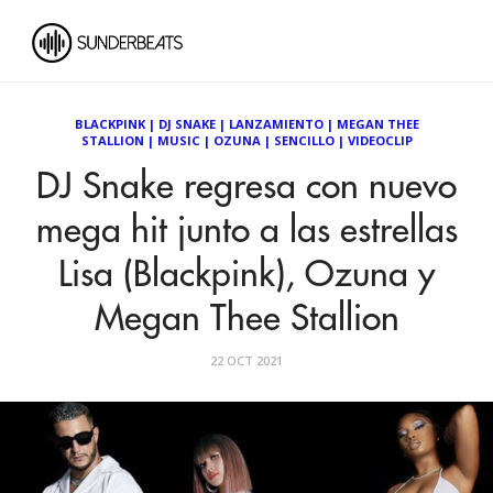
BLACKPINK
|
DJ SNAKE
|
LANZAMIENTO
|
MEGAN THEE
STALLION
|
MUSIC
|
OZUNA
|
SENCILLO
|
VIDEOCLIP
DJ Snake regresa con nuevo
mega hit junto a las estrellas
Lisa (Blackpink), Ozuna y
Megan Thee Stallion
22 OCT 2021