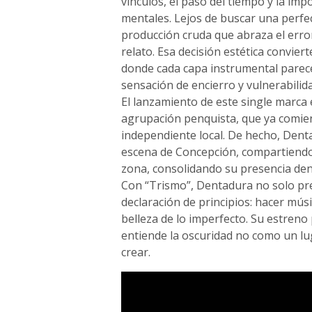
vínculos, el paso del tiempo y la imp
mentales. Lejos de buscar una perfe
producción cruda que abraza el error,
relato. Esa decisión estética convier
donde cada capa instrumental parece
sensación de encierro y vulnerabilida
El lanzamiento de este single marca e
agrupación penquista, que ya comien
independiente local. De hecho, Denta
escena de Concepción, compartiendo
zona, consolidando su presencia den
Con “Trismo”, Dentadura no solo pr
declaración de principios: hacer músi
belleza de lo imperfecto. Su estren
entiende la oscuridad no como un lug
crear.