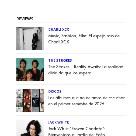
REVIEWS
CHARLI XCX
Music, Fashion, Film: El espejo roto de
Charli XCX
THE STROKES
The Strokes – Reality Awaits: La realidad
dividida que los espera
DISCOS
Los álbumes que no dejamos de escuchar
en el primer semestre de 2026
JACK WHITE
Jack White "Frozen Charlotte":
Bienvenidos al jardín del Edén.