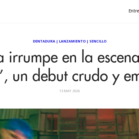
Entre
DENTADURA
|
LANZAMIENTO
|
SENCILLO
 irrumpe en la escena
”, un debut crudo y e
13 MAY 2026