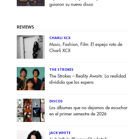
guiaron su nuevo disco
REVIEWS
CHARLI XCX
Music, Fashion, Film: El espejo roto de
Charli XCX
THE STROKES
The Strokes – Reality Awaits: La realidad
dividida que los espera
DISCOS
Los álbumes que no dejamos de escuchar
en el primer semestre de 2026
JACK WHITE