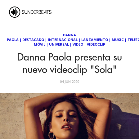
DANNA
PAOLA
|
DESTACADO
|
INTERNACIONAL
|
LANZAMIENTO
|
MUSIC
|
TELÉ
MÓVIL
|
UNIVERSAL
|
VIDEO
|
VIDEOCLIP
Danna Paola presenta su
nuevo videoclip "Sola"
04 JUN 2020