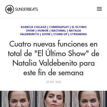
AGENCIA COLLAGE
|
COMEDIAPLAY
|
EL ÚLTIMO
SHOW
|
HUMOR
|
NACIONAL
|
NATALIA
VALDEBENITO
|
SHOW
|
STAND UP
|
STREAMING
Cuatro nuevas funciones en
total de "El Último Show" de
Natalia Valdebenito para
este fin de semana
02 SEP 2020