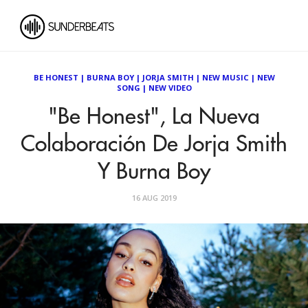
BE HONEST
|
BURNA BOY
|
JORJA SMITH
|
NEW MUSIC
|
NEW
SONG
|
NEW VIDEO
"Be Honest", La Nueva
Colaboración De Jorja Smith
Y Burna Boy
16 AUG 2019