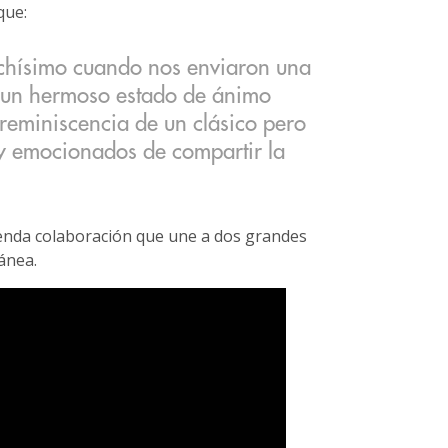
que:
hísimo cuando nos enviaron una
a un hermoso estado de ánimo
 reminiscencia de un clásico pero
 emocionados de compartir la
enda colaboración que une a dos grandes
ánea.