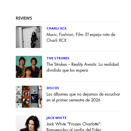
REVIEWS
CHARLI XCX
Music, Fashion, Film: El espejo roto de
Charli XCX
THE STROKES
The Strokes – Reality Awaits: La realidad
dividida que los espera
DISCOS
Los álbumes que no dejamos de escuchar
en el primer semestre de 2026
JACK WHITE
Jack White "Frozen Charlotte":
Bienvenidos al jardín del Edén.