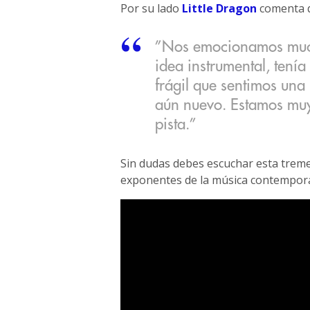
Por su lado
Little Dragon
comenta 
”Nos emocionamos muc
idea instrumental, tení
frágil que sentimos una
aún nuevo. Estamos muy
pista.”
Sin dudas debes escuchar esta trem
exponentes de la música contempor