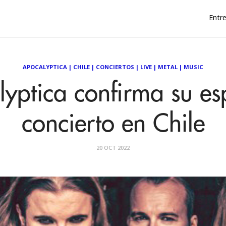
Entre
APOCALYPTICA
|
CHILE
|
CONCIERTOS
|
LIVE
|
METAL
|
MUSIC
yptica confirma su e
concierto en Chile
20 OCT 2022