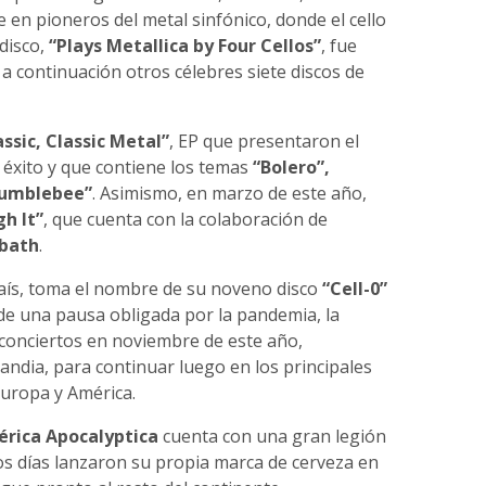
n pioneros del metal sinfónico, donde el cello
disco,
“Plays Metallica by Four Cellos”
, fue
a continuación otros célebres siete discos de
ssic, Classic Metal”
, EP que presentaron el
éxito y que contiene los temas
“Bolero”,
 Bumblebee”
. Asimismo, en marzo de este año,
gh It”
, que cuenta con la colaboración de
abath
.
aís, toma el nombre de su noveno disco
“Cell-0”
e una pausa obligada por la pandemia, la
conciertos en noviembre de este año,
andia, para continuar luego en los principales
Europa y América.
rica Apocalyptica
cuenta con una gran legión
os días lanzaron su propia marca de cerveza en