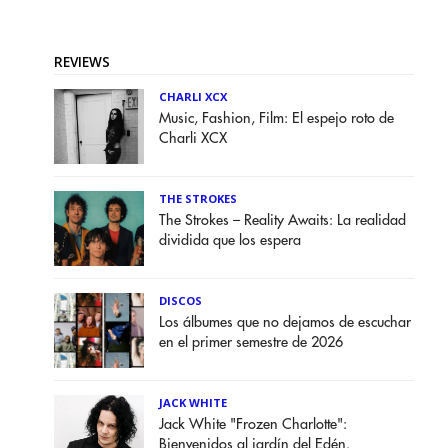
REVIEWS
CHARLI XCX
Music, Fashion, Film: El espejo roto de
Charli XCX
THE STROKES
The Strokes – Reality Awaits: La realidad
dividida que los espera
DISCOS
Los álbumes que no dejamos de escuchar
en el primer semestre de 2026
JACK WHITE
Jack White "Frozen Charlotte":
Bienvenidos al jardín del Edén.