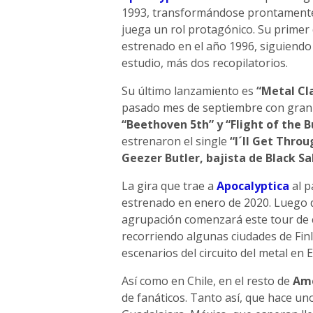
1993, transformándose prontamente e
juega un rol protagónico. Su primer 
estrenado en el año 1996, siguiendo 
estudio, más dos recopilatorios.
Su último lanzamiento es
“Metal Cla
pasado mes de septiembre con gran 
“Beethoven 5th” y “Flight of the
estrenaron el single
“I´ll Get Throu
Geezer Butler, bajista de Black S
La gira que trae a
Apocalyptica
al p
estrenado en enero de 2020. Luego d
agrupación comenzará este tour de 
recorriendo algunas ciudades de Finl
escenarios del circuito del metal en 
Así como en Chile, en el resto de
Amé
de fanáticos. Tanto así, que hace un