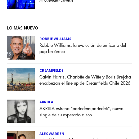
el Movistar Arena
LO MÁS NUEVO
ROBBIE WILLIAMS
Robbie Williams: la evolución de un ícono del
pop británico
CREAMFIELDS
Calvin Harris, Charlotte de Witte y Boris Brejcha
encabezan el line up de Creamfields Chile 2026
AKRIILA
AKRIILA estrena “partedemipartedeti”, nuevo
single de su esperado disco
ALEX WARREN