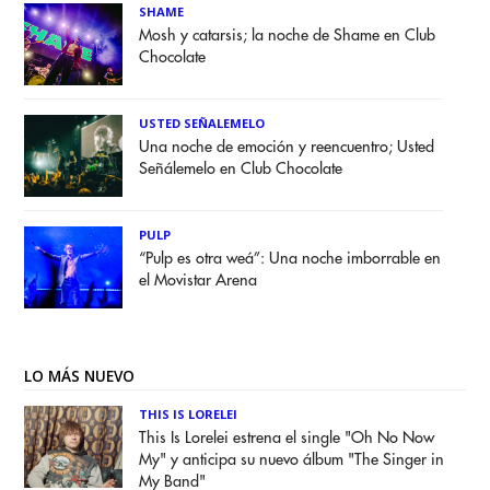
SHAME
Mosh y catarsis; la noche de Shame en Club
Chocolate
USTED SEÑALEMELO
Una noche de emoción y reencuentro; Usted
Señálemelo en Club Chocolate
PULP
“Pulp es otra weá”: Una noche imborrable en
el Movistar Arena
LO MÁS NUEVO
THIS IS LORELEI
This Is Lorelei estrena el single "Oh No Now
My" y anticipa su nuevo álbum "The Singer in
My Band"