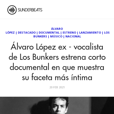
ÁLVARO
LÓPEZ
|
DESTACADO
|
DOCUMENTAL
|
ESTRENO
|
LANZAMIENTO
|
LOS
BUNKERS
|
MÚSICO
|
NACIONAL
Álvaro López ex - vocalista
de Los Bunkers estrena corto
documental en que muestra
su faceta más íntima
20 FEB 2021