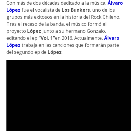
Con más de dos décadas dedicado a la música,
Álvaro
López
fue el vocalista de
Los Bunkers
, uno de los
grupos más exitosos en la historia del Rock Chileno.
Tras el receso de la banda, el músico formó el
proyecto
López
junto a su hermano Gonzalo,
editando el ep
“Vol. 1”
en 2016. Actualmente,
Álvaro
López
trabaja en las canciones que formarán parte
del segundo ep de
López
.