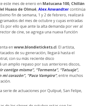
te este mes de enero en
Matucana 100, Chillán
 del Huaso de Olmué
,
Alex Anwandter
continúa
óximo fin de semana, 1 y 2 de febrero, realizará
gramados del mes de octubre y cuyas entradas
s por ello que ante la alta demanda por ver al
rector de cine, se agrega una nueva función
venta en
www.blondietickets.cl
. El artista,
acados de su generación, llegará hasta el
tral, con su más reciente disco
á un amplio repaso por sus anteriores discos,
r contigo mismo”, “Tormenta”, “Tatuaje”,
en mi corazón”, “Paco Vampiro”
, entre muchos
ación.
 serie de actuaciones por Quilpué, San Felipe,
s de los shows de octubre estas son las