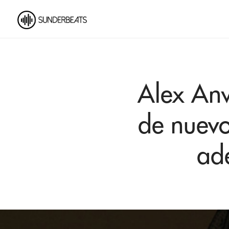
Alex Anw
de nuevo
ad