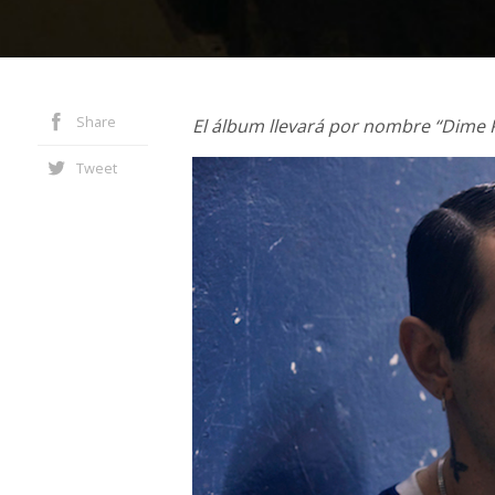
Share
El álbum llevará por nombre “Dime 
Tweet