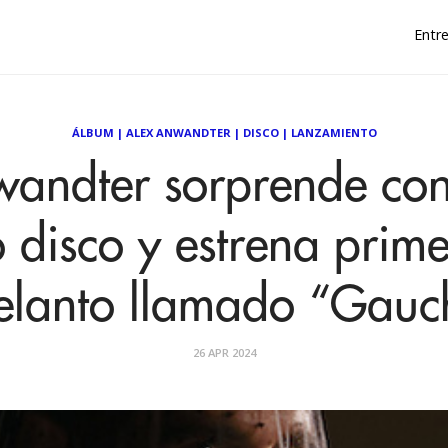
Entre
ÁLBUM
|
ALEX ANWANDTER
|
DISCO
|
LANZAMIENTO
andter sorprende co
 disco y estrena prime
elanto llamado “Gauc
26 APR 2024