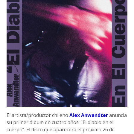
El artista/productor chileno
Alex Anwandter
anuncia
su primer álbum en cuatro años: “El diablo en el
cuerpo”. El disco que aparecerá el próximo 26 de