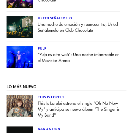
Chocolate
USTED SEÑALEMELO
Una noche de emoción y reencuentro; Usted
Señálemelo en Club Chocolate
PULP
“Pulp es otra weá”: Una noche imborrable en
el Movistar Arena
LO MÁS NUEVO
THIS IS LORELEI
This Is Lorelei estrena el single "Oh No Now
My" y anticipa su nuevo álbum "The Singer in
My Band"
NANO STERN