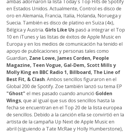
ambas adornaron la lista Today´s Top Hits de Spotify
en Estados Unidos. Actualmente, Control es disco de
oro en Alemania, Francia, Italia, Holanda, Noruega y
Suecia. También es disco de platino en Suiza (4x),
Bélgica y Austria.
Girls Like Us
pasó a integrar el Top
10 en iTunes y las listas de éxitos de Apple Music en
Europa y en los medios de comunicación ha tenido el
apoyo de publicaciones y personas tales como
Guardian,
Zane Lowe, James Corden, People
Magazine, Teen Vogue, Gal-Dem, Scott Mills y
Molly King en BBC Radio 1, Billboard, The Line of
Best Fit, & Clash
. Ambos sencillos figuraron en el
Global 200 de Spotify. Zoe también lanzó su tema EP
"Ghost"
el mes pasado cuando anunció
Golden
Wings
, que al igual que sus dos sencillos hasta la
fecha se encuentran en el Top 20 de la lista europea
de sencillos. Debido a la canción ella se convirtió en la
artista de la campaña Up Next de Apple Music en
abril (siguiendo a Tate McRae y Holly Humberstone),