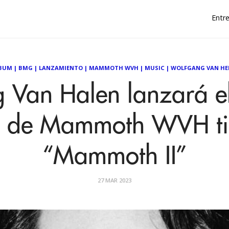
Entre
BUM
|
BMG
|
LANZAMIENTO
|
MAMMOTH WVH
|
MUSIC
|
WOLFGANG VAN HE
 Van Halen lanzará e
m de Mammoth WVH ti
“Mammoth II”
27 MAR 2023