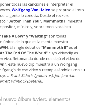
oner todas las canciones e interpretar él
 voces,
Wolfgang Van Halen
se propuso el reto
ue la gente lo conocía. Desde el rockero
esco
"Better Than You", Mammoth II
muestra
ositor, músico y, sobre todo, vocalista.
 "Take A Bow" y "Waiting"
son todas
o únicas de lo que es la mente maestra
 WVH
. El single debut de
“Mammoth II”
es el
At The End Of The World"
cuyo videoclip es
en vivo. Retomando donde nos dejó el video de
own"
, este nuevo clip muestra a un Wolfgang
olfgang's de ese video y reemplazándolos con su
luye a
Frank Sidoris (guitarras), Jon Jourdan
arrett Whitlock (batería).
l nuevo álbum tuviera elementos