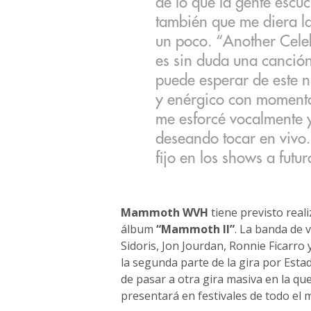
de lo que la gente escuc
también que me diera la
un poco. “Another Cele
es sin duda una canción
puede esperar de este 
y enérgico con momentos
me esforcé vocalmente 
deseando tocar en vivo
fijo en los shows a fut
Mammoth WVH
tiene previsto real
álbum
“Mammoth II”
. La banda de 
Sidoris, Jon Jourdan, Ronnie Ficarro
la segunda parte de la gira por Est
de pasar a otra gira masiva en la q
presentará en festivales de todo el