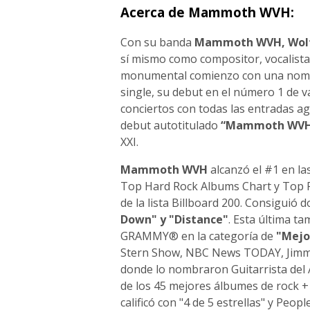
Acerca de Mammoth WVH:
Con su banda
Mammoth WVH, Wolf
sí mismo como compositor, vocalista
monumental comienzo con una nomi
single, su debut en el número 1 de va
conciertos con todas las entradas a
debut autotitulado
“Mammoth WVH
XXI.
Mammoth WVH
alcanzó el #1 en la
Top Hard Rock Albums Chart y Top R
de la lista Billboard 200. Consigui
Down" y "Distance"
. Esta última t
GRAMMY® en la categoría de
"Mejo
Stern Show, NBC News TODAY, Jimmy 
donde lo nombraron Guitarrista de
de los 45 mejores álbumes de rock + 
calificó con "4 de 5 estrellas" y P