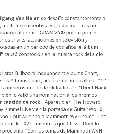
gang Van Halen
se desafía constantemente a
, multi-instrumentista y productor. Tras un
nación al premio GRAMMY® por su primer
rios charts, actuaciones en televisión y
gotadas en un periodo de dos años, el álbum
”
causó conmoción en la música rock del siglo
s listas Billboard Independent Albums Chart,
ock Albums Chart, además del maravilloso #12
ó dos números uno en Rock Radio con
"Don't Back
ambién le valió una nominación a los premios
r canción de rock"
. Apareció en The Howard
Kimmel Live y en la portada de Guitar World,
l Año. Loudwire citó a Mammoth WVH como “uno
metal de 2021", mientras que Classic Rock lo
eople proclamó: "Con los temas de Mammoth WVH