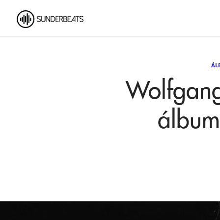
ÁL
Wolfgang
álbu