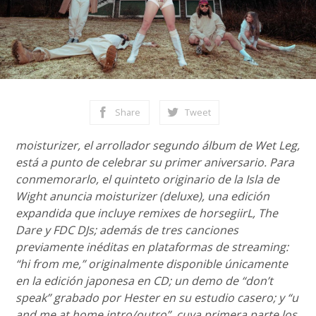
Share
Tweet
moisturizer, el arrollador segundo álbum de Wet Leg,
está a punto de celebrar su primer aniversario. Para
conmemorarlo, el quinteto originario de la Isla de
Wight anuncia moisturizer (deluxe), una edición
expandida que incluye remixes de horsegiirL, The
Dare y FDC DJs; además de tres canciones
previamente inéditas en plataformas de streaming:
“hi from me,” originalmente disponible únicamente
en la edición japonesa en CD; un demo de “don’t
speak” grabado por Hester en su estudio casero; y “u
and me at home intro/outro”, cuya primera parte los