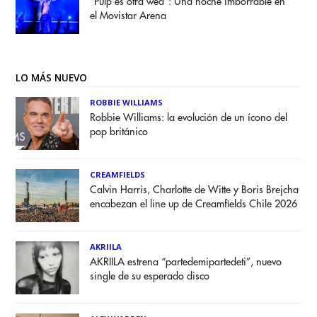
“Pulp es otra weá”: Una noche imborrable en
el Movistar Arena
LO MÁS NUEVO
ROBBIE WILLIAMS
Robbie Williams: la evolución de un ícono del
pop británico
CREAMFIELDS
Calvin Harris, Charlotte de Witte y Boris Brejcha
encabezan el line up de Creamfields Chile 2026
AKRIILA
AKRIILA estrena “partedemipartedeti”, nuevo
single de su esperado disco