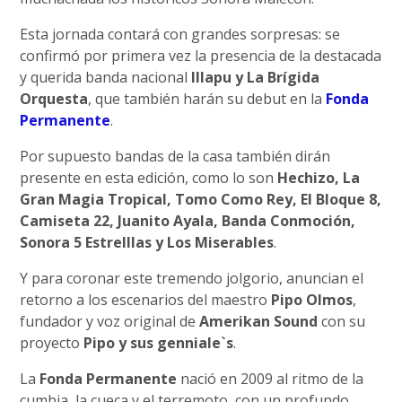
Esta jornada contará con grandes sorpresas: se
confirmó por primera vez la presencia de la destacada
y querida banda nacional
Illapu y La Brígida
Orquesta
, que también harán su debut en la
Fonda
Permanente
.
Por supuesto bandas de la casa también dirán
presente en esta edición, como lo son
Hechizo, La
Gran Magia Tropical, Tomo Como Rey, El Bloque 8,
Camiseta 22, Juanito Ayala, Banda Conmoción,
Sonora 5 Estrelllas y Los Miserables
.
Y para coronar este tremendo jolgorio, anuncian el
retorno a los escenarios del maestro
Pipo Olmos
,
fundador y voz original de
Amerikan Sound
con su
proyecto
Pipo y sus genniale`s
.
La
Fonda Permanente
nació en 2009 al ritmo de la
cumbia, la cueca y el terremoto, con un profundo