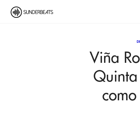
D
Viña Ro
Quinta
como 