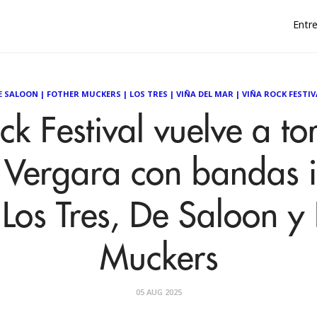
Entre
E SALOON
|
FOTHER MUCKERS
|
LOS TRES
|
VIÑA DEL MAR
|
VIÑA ROCK FESTIV
ck Festival vuelve a to
 Vergara con bandas i
Los Tres, De Saloon y 
Muckers
05 AUG 2025