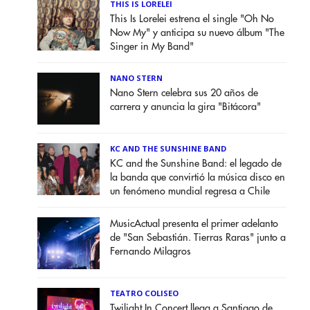
THIS IS LORELEI
This Is Lorelei estrena el single "Oh No
Now My" y anticipa su nuevo álbum "The
Singer in My Band"
NANO STERN
Nano Stern celebra sus 20 años de
carrera y anuncia la gira "Bitácora"
KC AND THE SUNSHINE BAND
KC and the Sunshine Band: el legado de
la banda que convirtió la música disco en
un fenómeno mundial regresa a Chile
MusicActual presenta el primer adelanto
de "San Sebastián. Tierras Raras" junto a
Fernando Milagros
TEATRO COLISEO
Twilight In Concert llega a Santiago de