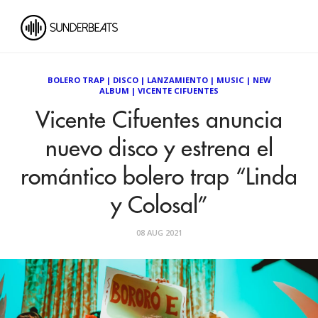
BOLERO TRAP
|
DISCO
|
LANZAMIENTO
|
MUSIC
|
NEW
ALBUM
|
VICENTE CIFUENTES
Vicente Cifuentes anuncia
nuevo disco y estrena el
romántico bolero trap “Linda
y Colosal”
08 AUG 2021