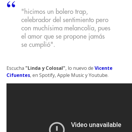
"hicimos un bolero trap,
celebrador del sentimiento pero
con muchísima melancolía, pues
el amor que se propone jamás
se cumplió".
Escucha
"Linda y Colosal"
, lo nuevo de
Vicente
Cifuentes
, en Spotify, Apple Music y Youtube.