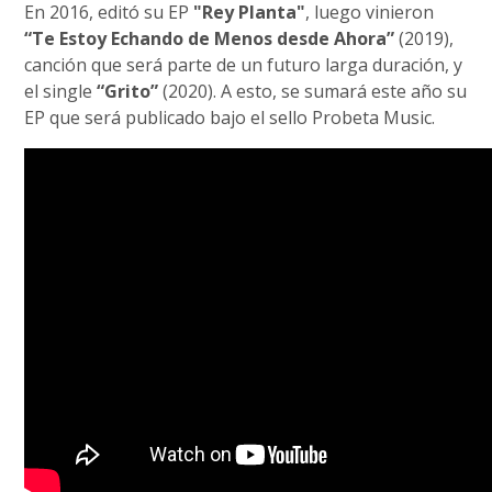
En 2016, editó su EP
"Rey Planta"
, luego vinieron
“Te Estoy Echando de Menos desde Ahora”
(2019),
canción que será parte de un futuro larga duración, y
el single
“Grito”
(2020). A esto, se sumará este año su
EP que será publicado bajo el sello Probeta Music.