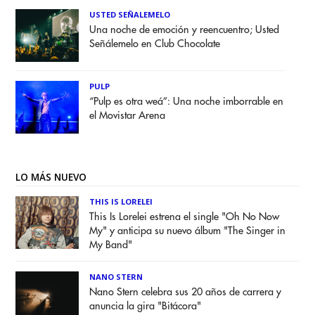
USTED SEÑALEMELO
Una noche de emoción y reencuentro; Usted
Señálemelo en Club Chocolate
PULP
“Pulp es otra weá”: Una noche imborrable en
el Movistar Arena
LO MÁS NUEVO
THIS IS LORELEI
This Is Lorelei estrena el single "Oh No Now
My" y anticipa su nuevo álbum "The Singer in
My Band"
NANO STERN
Nano Stern celebra sus 20 años de carrera y
anuncia la gira "Bitácora"