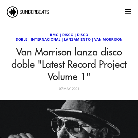
BMG
|
DISCO
|
DISCO
DOBLE
|
INTERNACIONAL
|
LANZAMIENTO
|
VAN MORRISON
Van Morrison lanza disco
doble "Latest Record Project
Volume 1"
07 MAY 2021