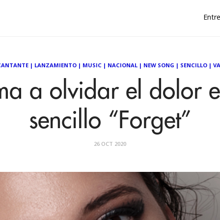
Entre
CANTANTE
|
LANZAMIENTO
|
MUSIC
|
NACIONAL
|
NEW SONG
|
SENCILLO
|
VA
ma a olvidar el dolor 
sencillo “Forget”
26 OCT 2020