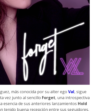
íguez, más conocida por su alter ego
Val
, sigue
a vez junto al sencillo
Forget
, una introspectiva
la esencia de sus anteriores lanzamientos
Hold
an tenido buena recepción entre sus seguidores,