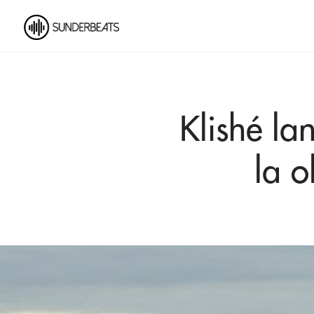
Klishé la
la o