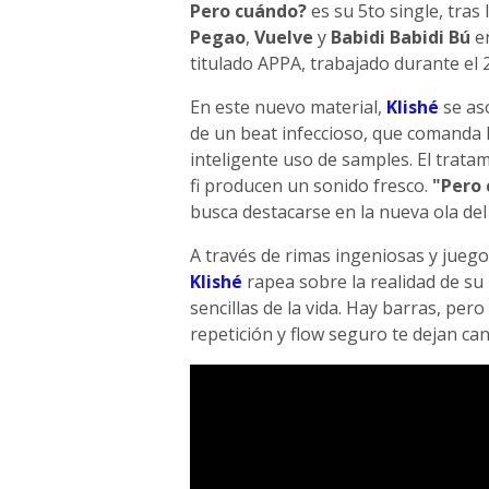
Pero cuándo?
es su 5to single, tras 
Pegao
,
Vuelve
y
Babidi Babidi Bú
en
titulado APPA, trabajado durante el 2
En este nuevo material,
Klishé
se as
de un beat infeccioso, que comanda 
inteligente uso de samples. El trata
fi producen un sonido fresco.
"Pero
busca destacarse en la nueva ola del
A través de rimas ingeniosas y juego
Klishé
rapea sobre la realidad de su
sencillas de la vida. Hay barras, per
repetición y flow seguro te dejan ca