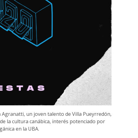
 Agranatti, un joven talento de Villa Pueyrredón,
 de la cultura canábica, interés potenciado por
gánica en la UBA.