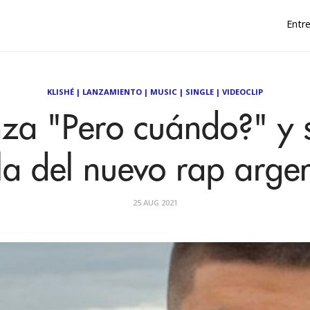
Entre
KLISHÉ
|
LANZAMIENTO
|
MUSIC
|
SINGLE
|
VIDEOCLIP
nza "Pero cuándo?" y
la del nuevo rap arge
25 AUG 2021