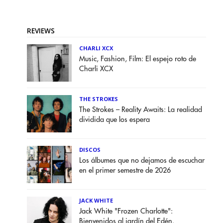
REVIEWS
CHARLI XCX
Music, Fashion, Film: El espejo roto de
Charli XCX
THE STROKES
The Strokes – Reality Awaits: La realidad
dividida que los espera
DISCOS
Los álbumes que no dejamos de escuchar
en el primer semestre de 2026
JACK WHITE
Jack White "Frozen Charlotte":
Bienvenidos al jardín del Edén.