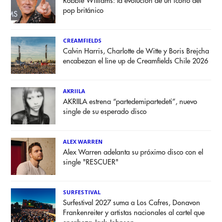
Robbie Williams: la evolución de un ícono del
pop británico
CREAMFIELDS
Calvin Harris, Charlotte de Witte y Boris Brejcha
encabezan el line up de Creamfields Chile 2026
AKRIILA
AKRIILA estrena “partedemipartedeti”, nuevo
single de su esperado disco
ALEX WARREN
Alex Warren adelanta su próximo disco con el
single "RESCUER"
SURFESTIVAL
Surfestival 2027 suma a Los Cafres, Donavon
Frankenreiter y artistas nacionales al cartel que