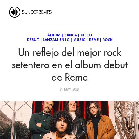
ÁLBUM
|
BANDA
|
DISCO
DEBÚT
|
LANZAMIENTO
|
MUSIC
|
REME
|
ROCK
Un reflejo del mejor rock
setentero en el album debut
de Reme
21 MAY 2021