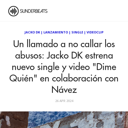
JACKO DK
|
LANZAMIENTO
|
SINGLE
|
VIDEOCLIP
Un llamado a no callar los
abusos: Jacko DK estrena
nuevo single y video "Dime
Quién" en colaboración con
Návez
26 APR 2024