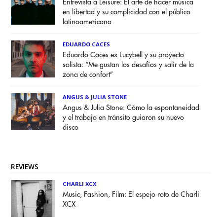
Entrevista a Leisure: El arte de hacer música
en libertad y su complicidad con el público
latinoamericano
EDUARDO CACES
Eduardo Caces ex Lucybell y su proyecto
solista: “Me gustan los desafíos y salir de la
zona de confort”
ANGUS & JULIA STONE
Angus & Julia Stone: Cómo la espontaneidad
y el trabajo en tránsito guiaron su nuevo
disco
REVIEWS
CHARLI XCX
Music, Fashion, Film: El espejo roto de Charli
XCX